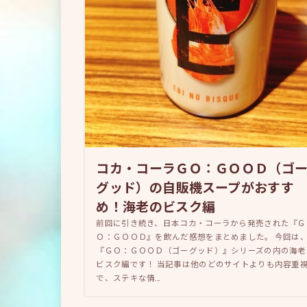
コカ・コーラＧＯ：ＧＯＯＤ（ゴ
グッド）の自販機スープがおすす
め！海老のビスク編
前回に引き続き、日本コカ・コーラから発売された『Ｇ
Ｏ：ＧＯＯＤ』を飲んだ感想をまとめました。 今回は
『ＧＯ：ＧＯＯＤ（ゴーグッド）』シリーズの内の海老
ビスク編です！ 当記事は他のどのサイトよりも内容重
で、ステキな情...