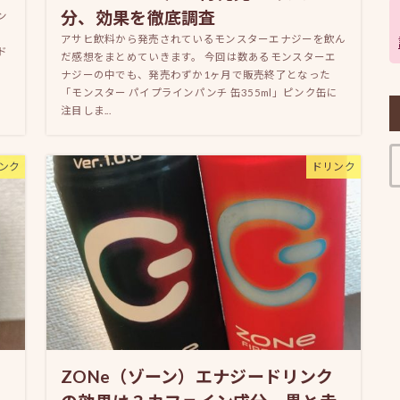
分、効果を徹底調査
ン
アサヒ飲料から発売されているモンスターエナジーを飲ん
ド
だ感想をまとめていきます。 今回は数あるモンスターエ
ナジーの中でも、発売わずか1ヶ月で販売終了となった
「モンスター パイプラインパンチ 缶355ml」ピンク缶に
注目しま...
ンク
ドリンク
ZONe（ゾーン）エナジードリンク