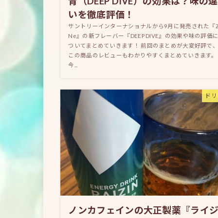
青（DEEP DIVE）の効果は？味の違
いを徹底評価！
サントリーインターナショナルから9月に発売された『Z
Ne』の新フレーバー『DEEP DIVE』の効果や味の評価
ついてまとめていきます！ 前回のまとめが大変好評で
この商品のレビューもわかりやすくまとめていきます。
今...
ドリ
ノンカフェインの大正製薬『ライ