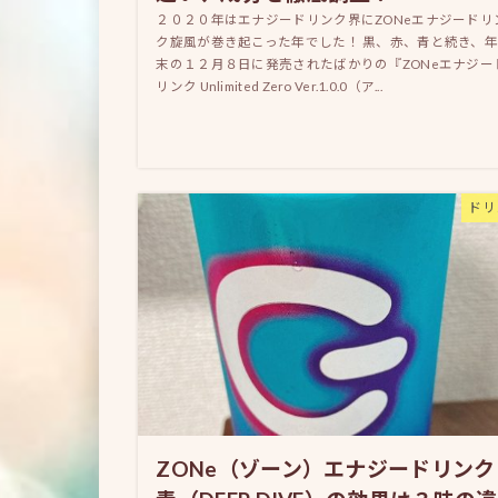
２０２０年はエナジードリンク界にZONeエナジードリ
ク旋風が巻き起こった年でした！ 黒、赤、青と続き、年
末の１２月８日に発売されたばかりの『ZONeエナジー
リンク Unlimited Zero Ver.1.0.0（ア...
ドリ
ZONe（ゾーン）エナジードリンク