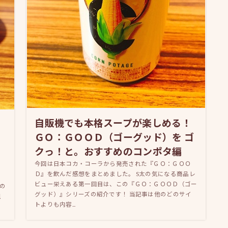
自販機でも本格スープが楽しめる！
ー
ＧＯ：ＧＯＯＤ（ゴーグッド）を ゴ
クっ！と。おすすめのコンポタ編
今回は日本コカ・コーラから発売された『ＧＯ：ＧＯＯ
Ｄ』を飲んだ感想をまとめました。 S太の気になる商品レ
、
ビュー栄えある第一回目は、この『ＧＯ：ＧＯＯＤ（ゴー
の
グッド）』シリーズの紹介です！ 当記事は他のどのサイ
視
トよりも内容...